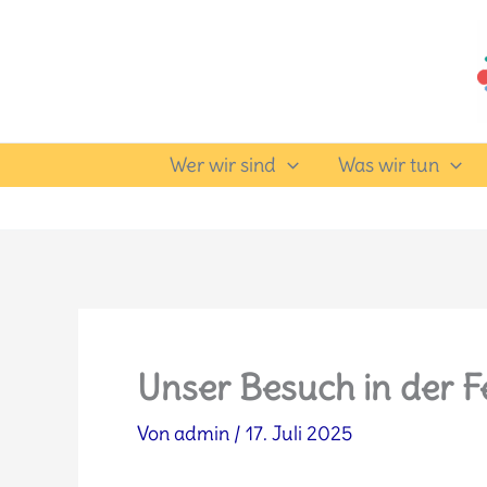
Zum
Inhalt
springen
Wer wir sind
Was wir tun
Unser Besuch in der 
Von
admin
/
17. Juli 2025