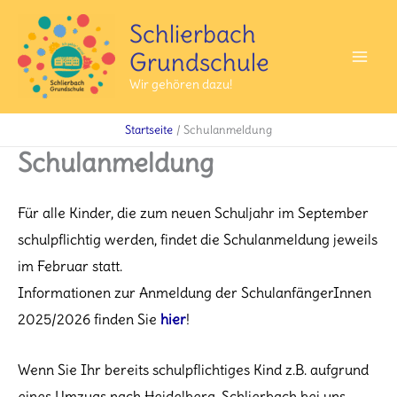
Zum
Schlierbach
Inhalt
Grundschule
springen
Mai
Wir gehören dazu!
Men
Startseite
Schulanmeldung
Schulanmeldung
Für alle Kinder, die zum neuen Schuljahr im September
schulpflichtig werden, findet die Schulanmeldung jeweils
im Februar statt.
Informationen zur Anmeldung der SchulanfängerInnen
2025/2026 finden Sie
hier
!
Wenn Sie Ihr bereits schulpflichtiges Kind z.B. aufgrund
eines Umzugs nach Heidelberg-Schlierbach bei uns