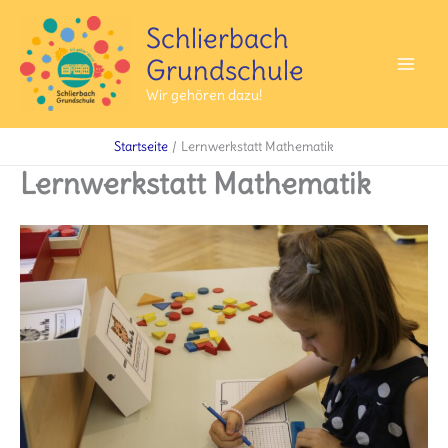
Zum
Schlierbach
Inhalt
Grundschule
springen
Mai
Wir gehören dazu!
Men
Startseite
Lernwerkstatt Mathematik
Lernwerkstatt Mathematik