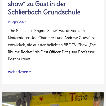
show“ zu Gast in der
Schlierbach Grundschule
14. April 2025
„The Ridiculous Rhyme Show“ wurde von den
Moderatoren Joe Chambers und Andrew Crawford
entwickelt, die aus der beliebten BBC-TV-Show „The
Rhyme Rocket“ als First Officer Ditty und Professor
Poet bekannt
Die
Weiterlesen »
„BBC
ridiculous
rhyme
show“