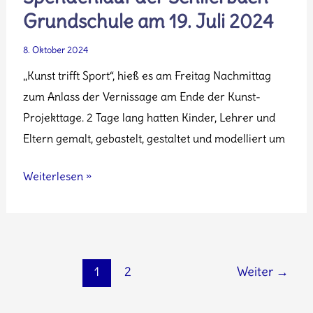
Grundschule am 19. Juli 2024
8. Oktober 2024
„Kunst trifft Sport“, hieß es am Freitag Nachmittag
zum Anlass der Vernissage am Ende der Kunst-
Projekttage. 2 Tage lang hatten Kinder, Lehrer und
Eltern gemalt, gebastelt, gestaltet und modelliert um
Spendenlauf
Weiterlesen »
der
Schlierbach
Grundschule
am
1
2
Weiter
→
19.
Juli