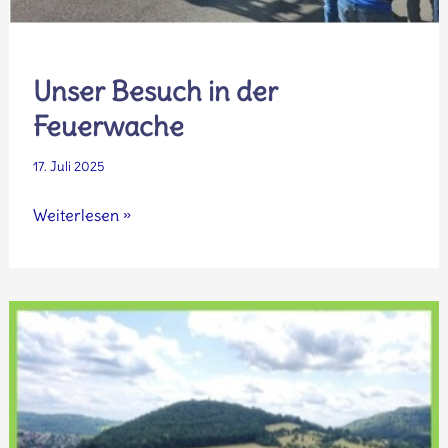
Unser Besuch in der
Feuerwache
17. Juli 2025
Unser
Weiterlesen »
Besuch
in
der
Feuerwache