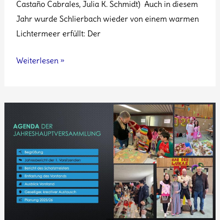
Castaño Cabrales, Julia K. Schmidt) Auch in diesem
Jahr wurde Schlierbach wieder von einem warmen
Lichtermeer erfüllt: Der
Der
Weiterlesen »
St.-
Martinsumzug
in
Schlierbach
begeistert
Groß
und
Klein