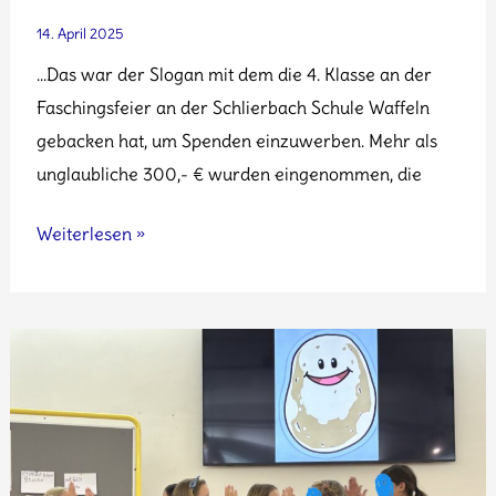
14. April 2025
…Das war der Slogan mit dem die 4. Klasse an der
Faschingsfeier an der Schlierbach Schule Waffeln
gebacken hat, um Spenden einzuwerben. Mehr als
unglaubliche 300,- € wurden eingenommen, die
Die
Weiterlesen »
Klasse
Viere
schützt
bedrohte
Tiere