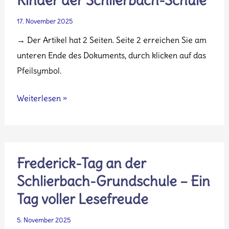
Kinder der Schlierbach-Schule
17. November 2025
→ Der Artikel hat 2 Seiten. Seite 2 erreichen Sie am
unteren Ende des Dokuments, durch klicken auf das
Pfeilsymbol.
Profi-
Weiterlesen »
Fußballtraining
für
die
Kinder
Frederick-Tag an der
der
Schlierbach-Grundschule – Ein
Schlierbach-
Tag voller Lesefreude
Schule
5. November 2025