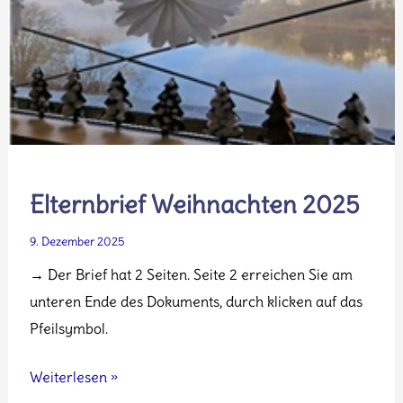
Elternbrief Weihnachten 2025
9. Dezember 2025
→ Der Brief hat 2 Seiten. Seite 2 erreichen Sie am
unteren Ende des Dokuments, durch klicken auf das
Pfeilsymbol.
Elternbrief
Weiterlesen »