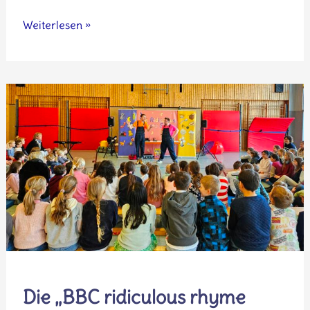
Kinder-
Weiterlesen »
Radionacht
in
der
Grundschule
Schlierbach
Die „BBC ridiculous rhyme