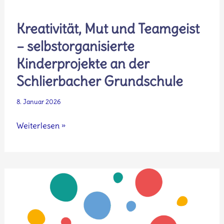
Kreativität, Mut und Teamgeist
– selbstorganisierte
Kinderprojekte an der
Schlierbacher Grundschule
8. Januar 2026
Kreativität,
Weiterlesen »
Mut
und
Teamgeist
–
selbstorganisierte
Kinderprojekte