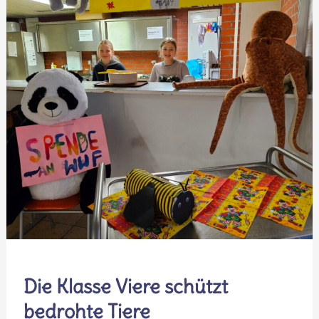
zu
Gast
in
der
Schlierbach
Grundschule
Die Klasse Viere schützt
bedrohte Tiere