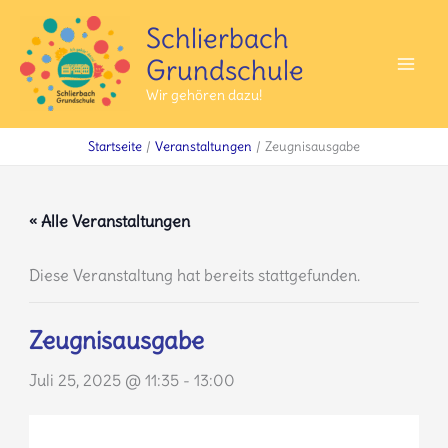
Zum
Schlierbach
Inhalt
Grundschule
springen
Mai
Wir gehören dazu!
Men
Startseite
Veranstaltungen
Zeugnisausgabe
« Alle Veranstaltungen
Diese Veranstaltung hat bereits stattgefunden.
Zeugnisausgabe
Juli 25, 2025 @ 11:35
-
13:00