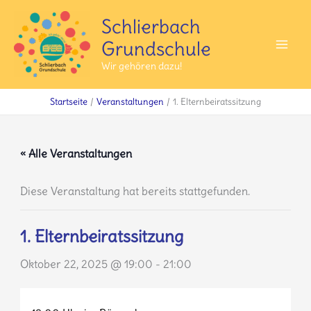
Zum
Schlierbach
Inhalt
Grundschule
springen
Mai
Wir gehören dazu!
Men
Startseite
Veranstaltungen
1. Elternbeiratssitzung
« Alle Veranstaltungen
Diese Veranstaltung hat bereits stattgefunden.
1. Elternbeiratssitzung
Oktober 22, 2025 @ 19:00
-
21:00