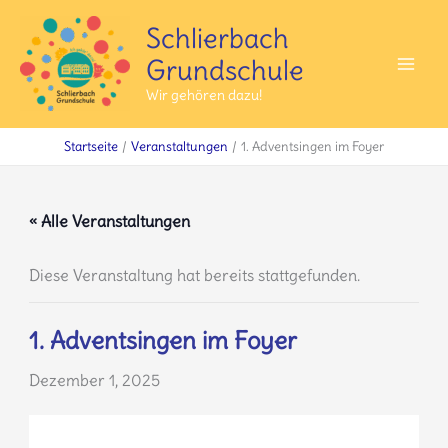
Zum
Schlierbach
Inhalt
Grundschule
springen
Mai
Wir gehören dazu!
Men
Startseite
Veranstaltungen
1. Adventsingen im Foyer
« Alle Veranstaltungen
Diese Veranstaltung hat bereits stattgefunden.
1. Adventsingen im Foyer
Dezember 1, 2025